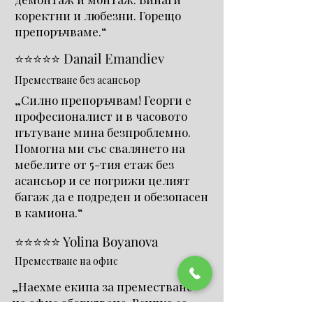
коректни и любезни. Горещо
препоръчваме.“
⭐⭐⭐⭐⭐ Danail Emandiev
Преместване без асансьор
„Силно препоръчвам! Георги е
професионалист и в часовото
пътуване мина безпроблемно.
Помогна ми със свалянето на
мебелите от 5-тия етаж без
асансьор и се погрижи целият
багаж да е подреден и обезопасен
в камиона.“
⭐⭐⭐⭐⭐ Yolina Boyanova
Преместване на офис
„Наехме екипа за преместване
на офис оборудване. Всичко се