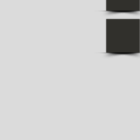
и по переезду в Бате и
амали – компания по
.
грузчики в Варну.
да по Варне и области. А мы
еремещения грузов. Услуги
и грузчиков в Варне.
амые аккуратные. Грузчики
 избавим вас от многих
, можем перевезти все и
Возможно, вам ну
и вам нужны грузчики или
Варну. Мы предос
те нам. Вы останетесь
услуги в Варну и п
ним работу быстро и
занимаемся перев
грузоперевозок.