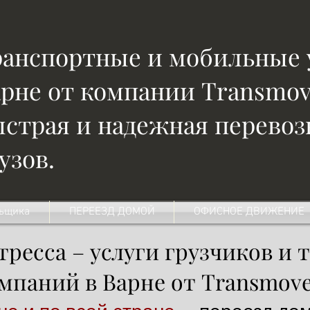
анспортные и мобильные 
рне от компании Transmov
страя и надежная перевоз
узов.
льщика
ПЕРЕЕЗД ДОМОЙ
ОФИСНОЕ ДВИЖЕНИЕ
стресса – услуги грузчиков и
мпаний в Варне от Transmove