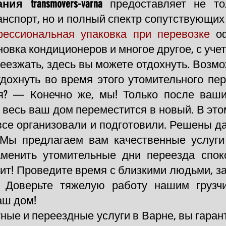
ния transmovers-varna
предоставляет не то
нспорт, но и полный спектр сопутствующих у
ессиональная упаковка при перевозке
о
овка кондиционеров и многое другое, с уче
еезжать, здесь вы можете отдохнуть. Возмо
тдохнуть во время этого утомительного пе
я? — Конечно же, мы! Только после ваши
к весь ваш дом переместится в новый. В это
все организовали и подготовили. Решены д
Мы предлагаем вам качественные услуги 
менить утомительные дни переезда спо
тит! Проведите время с близкими людьми, 
! Доверьте тяжелую работу нашим грузч
аш дом!
ые и переездные услуги в Варне, вы гаран