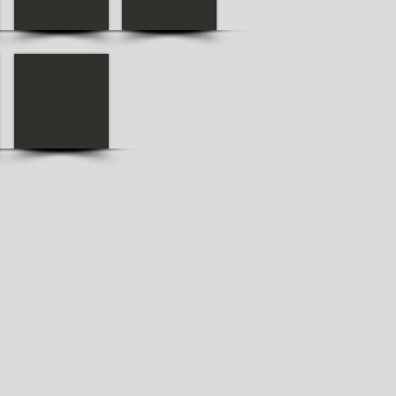
жны транспортные услуги в
тавляем транспортные
о всей стране. Мы
озкой грузов и организацией