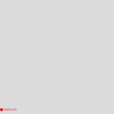
Хамали варна. Кто мы: услуг
грузчики по Варне. Варна Х
оказанию услуг по переезду
Возможно, если вам нужны 
Осуществляем услуги переез
грузчики для перевозки и п
грузчиков в Варне или услуг
Пожалуй, грузчики Варна с
Варна, мы уберем ваш дом и
хлопот. Мы, грузчики Варны
решить ваши проблемы. Есл
услуги по переезду, позвони
довольны нами, и мы выпол
качественно.
НАЧАЛО