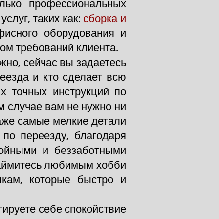
лько профессиональных
слуг, таких как:
сборка и
фисного оборудования и
том требований клиента.
жно, сейчас вы задаетесь
реезда и кто сделает всю
х точных инструкций по
м случае вам не нужно ни
аже самые мелкие детали
по переезду, благодаря
койными и беззаботными
займитесь любимым хобби
икам, которые быстро и
тируете себе спокойствие