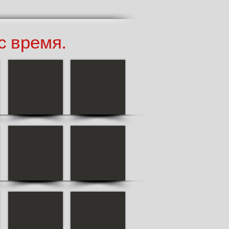
с время.