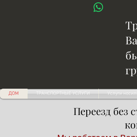
Тр
Ва
бы
гр
ДОМ
ТРАНСПОРТНЫЕ УСЛУГИ
Услуги носи
Переезд без 
ко