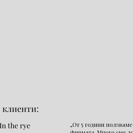
 клиенти:
n the rye
„От 5 години ползваме
фирмата. Много сме д