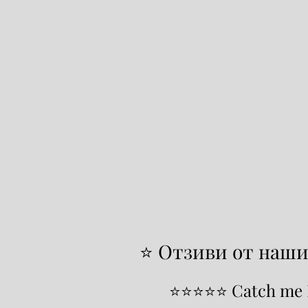
⭐ Отзиви от наши
⭐⭐⭐⭐⭐ Catch me I