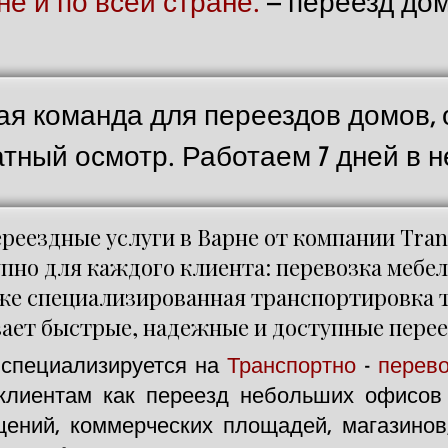
е и по всей стране.
– переезд дом
я команда для переездов домов, 
тный осмотр. Работаем 7 дней в 
реездные услуги в Варне от компании Tran
пно для каждого клиента: перевозка мебел
же специализированная транспортировка 
ает быстрые, надежные и доступные перее
na специализируется на
Транспортно
-
перево
лиентам как переезд небольших офисов 
ний, коммерческих площадей, магазинов,